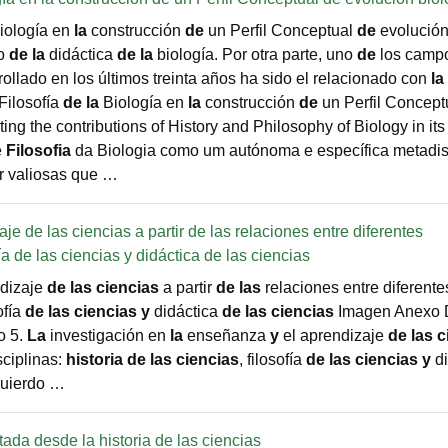
iología en
la
construcción
de
un Perfil Conceptual
de
evolución
lo
de
la
didáctica
de
la
biología. Por otra parte, uno
de
los camp
llado en los últimos treinta años ha sido el relacionado con
la
Filosofía
de
la
Biología en
la
construcción
de
un Perfil Concep
ng the contributions of History and Philosophy of Biology in its
e
Filosofia
da Biologia como um autónoma e específica metadis
r valiosas que …
e de las ciencias a partir de las relaciones entre diferentes
fía de las ciencias y didáctica de las ciencias
ndizaje
de
las
ciencias
a partir
de
las
relaciones entre diferente
sofía
de
las
ciencias
y
didáctica
de
las
ciencias
Imagen Anexo 
o 5.
La
investigación en
la
enseñanza
y
el aprendizaje
de
las
c
sciplinas:
historia
de
las
ciencias
, filosofía
de
las
ciencias
y
di
quierdo …
tada desde la historia de las ciencias