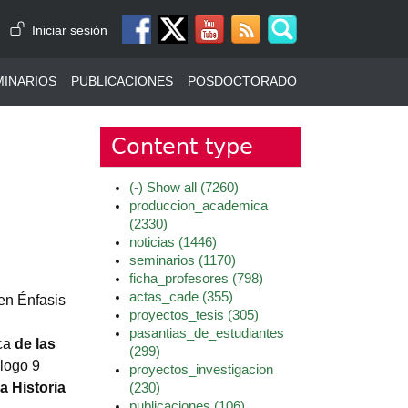
Menú de cuenta de usuario
Iniciar sesión
MINARIOS
PUBLICACIONES
POSDOCTORADO
Content type
(-)
Show all
(7260)
produccion_academica
(2330)
noticias
(1446)
seminarios
(1170)
ficha_profesores
(798)
actas_cade
(355)
n Énfasis
proyectos_tesis
(305)
pasantias_de_estudiantes
ca
de
las
(299)
ólogo 9
proyectos_investigacion
la
Historia
(230)
publicaciones
(106)