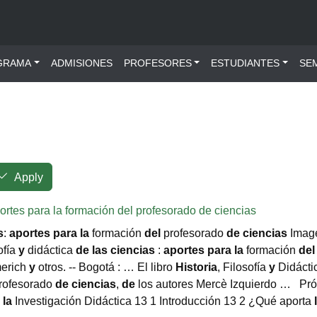
ú principal
GRAMA
ADMISIONES
PROFESORES
ESTUDIANTES
SE
Apply
 aportes para la formación del profesorado de ciencias
s
:
aportes
para
la
formación
del
profesorado
de
ciencias
Image
sofía
y
didáctica
de
las
ciencias
:
aportes
para
la
formación
del
merich
y
otros. -- Bogotá : … El libro
Historia
, Filosofía
y
Didácti
rofesorado
de
ciencias
,
de
los autores Mercè Izquierdo … Pr
n
la
Investigación Didáctica 13 1 Introducción 13 2 ¿Qué aporta