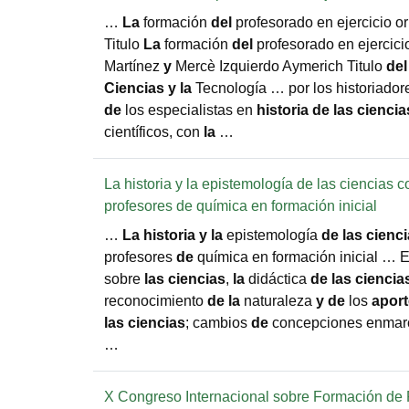
…
La
formación
del
profesorado en ejercicio o
Titulo
La
formación
del
profesorado en ejercic
Martínez
y
Mercè Izquierdo Aymerich Titulo
del
Ciencias
y
la
Tecnología … por los historiado
de
los especialistas en
historia
de
las
ciencia
científicos, con
la
…
La historia y la epistemología de las ciencias
profesores de química en formación inicial
…
La
historia
y
la
epistemología
de
las
cienc
profesores
de
química en formación inicial … 
sobre
las
ciencias
,
la
didáctica
de
las
ciencia
reconocimiento
de
la
naturaleza
y
de
los
apor
las
ciencias
; cambios
de
concepciones enmar
…
X Congreso Internacional sobre Formación de 