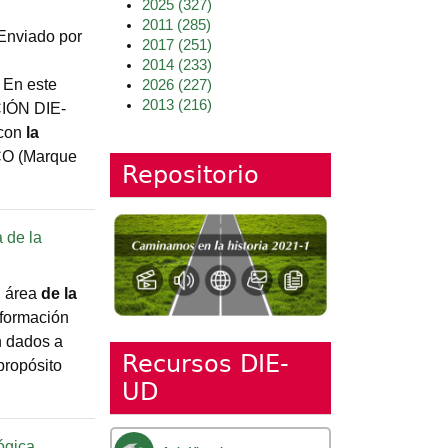
2025
(327)
2011
(285)
Enviado por
2017
(251)
2014
(233)
f En este
2026
(227)
2013
(216)
IÓN DIE-
 con
la
CO (Marque
Repositorio
a de la
l área
de
la
formación
n dados a
Recursos DIE-
 propósito
UD
lógica