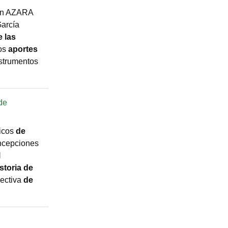
ón AZARA
García
e
las
los
aportes
strumentos
de
icos
de
cepciones
l
storia
de
ectiva
de