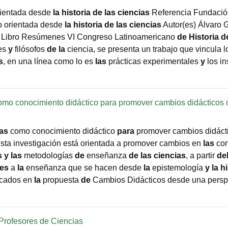
rientada desde
la
historia
de
las
ciencias
Referencia Fundaci
io orientada desde
la
historia
de
las
ciencias
Autor(es) Álvaro 
Libro Resúmenes VI Congreso Latinoamericano
de
Historia
d
res
y
filósofos
de
la
ciencia, se presenta un trabajo que vincula 
s
, en una línea como lo es
las
prácticas experimentales
y
los in
 como conocimiento didáctico para promover cambios didácticos 
ias
como conocimiento didáctico
para
promover cambios didáct
Esta investigación está orientada a promover cambios en
las
con
s
y
las
metodologías
de
enseñanza
de
las
ciencias
, a partir
de
tes
a
la
enseñanza que se hacen desde
la
epistemología
y
la
hi
cados en
la
propuesta
de
Cambios Didácticos desde una persp
Profesores de Ciencias