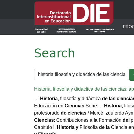
Pasar al contenido principal
Men
PRO
Search
Historia, filosofía y didáctica de las ciencias:
…
Historia
, filosofía
y
didáctica
de
las
ciencia
Educación en
Ciencias
Serie …
Historia
, filo
profesorado
de
ciencias
/ Mercé Izquierdo Ay
Ciencias
: Contribuciones a
la
Formación
del
p
Capítulo I.
Historia
y
Filosofía
de
la
Ciencia e