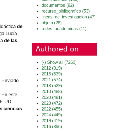
documentos
(82)
recurso_bibliografico
(53)
lineas_de_investigacion
(47)
objeto
(28)
idáctica
de
redes_academicas
(11)
ga Lucía
ca
de
las
Authored on
(-)
Show all
(7260)
2012
(819)
2015
(639)
2021
(574)
s
Enviado
2018
(529)
2010
(488)
f En este
2020
(481)
E-UD
2023
(472)
as
ciencias
2022
(455)
2024
(449)
2019
(419)
2016
(396)