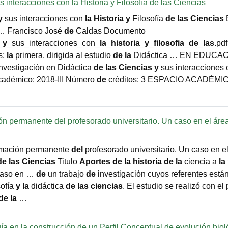
s interacciones con la Historia y Filosofía de las Ciencias
y
sus interacciones con
la
Historia
y
Filosofía
de
las
Ciencias
 … Francisco José
de
Caldas Documento
_
y
_sus_interacciones_con_
la
_
historia
_
y
_
filosofia
_
de
_
las
.pd
s;
la
primera, dirigida al estudio
de
la
Didáctica … EN EDUCAC
vestigación en Didáctica
de
las
Ciencias
y
sus interacciones
cadémico: 2018-III Número
de
créditos: 3 ESPACIO ACADÉMI
ción permanente del profesorado universitario. Un caso en el áre
mación permanente
del
profesorado universitario. Un caso en e
de
las
Ciencias
Titulo
Aportes
de
la
historia
de
la
ciencia a
la
 caso en …
de
un trabajo
de
investigación cuyos referentes está
sofía
y
la
didáctica
de
las
ciencias
. El estudio se realizó con el
de
la
…
ogía en la construcción de un Perfil Conceptual de evolución bio