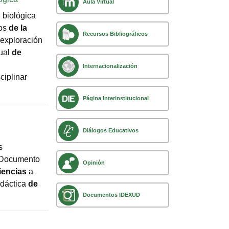
Aula Virtual
 biológica
os
de
la
Recursos Bibliográficos
exploración
tual
de
Internacionalización
ciplinar
Página Interinstitucional
Diálogos Educativos
s
Documento
Opinión
iencias
a
dáctica
de
Documentos IDEXUD