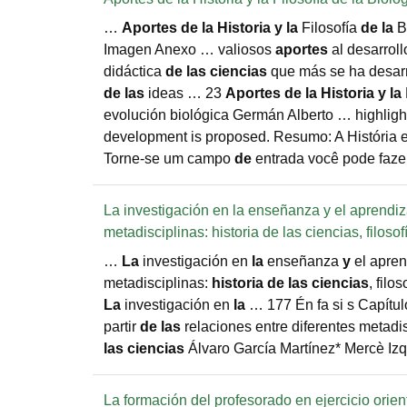
…
Aportes
de
la
Historia
y
la
Filosofía
de
la
B
Imagen Anexo … valiosos
aportes
al desarrol
didáctica
de
las
ciencias
que más se ha desarro
de
las
ideas … 23
Aportes
de
la
Historia
y
la
evolución biológica Germán Alberto … highlighti
development is proposed. Resumo: A História 
Torne-se um campo
de
entrada você pode faze
La investigación en la enseñanza y el aprendizaj
metadisciplinas: historia de las ciencias, filoso
…
La
investigación en
la
enseñanza
y
el apre
metadisciplinas:
historia
de
las
ciencias
, filo
La
investigación en
la
… 177 Én fa si s Capítul
partir
de
las
relaciones entre diferentes metadi
las
ciencias
Álvaro García Martínez* Mercè Iz
La formación del profesorado en ejercicio orien