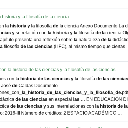
historia y la filosofía de la ciencia
con
la
historia
y
la
filosofía
de
la
ciencia Anexo Documento
La
d
ncias
y
su relación con
la
historia
y
la
filosofía
de
la
ciencia Ol
pítulo presenta una reflexión sobre
la
naturaleza
de
la
didácti
la
filosofía
de
las
ciencias
(HFC), al mismo tiempo que ciertas
on la historia de las ciencias y la filosofía de las ciencias
ones con
la
historia
de
las
ciencias
y
la
filosofía
de
las
ciencia
o José
de
Caldas Documento
iones_con_
la
_
historia
_
de
_
las
_
ciencias
_
y
_
la
_
filosofia
_
de
.pd
dáctica
de
las
ciencias
en especial
las
… EN EDUCACIÓN DI
ctica
de
las
ciencias
y
sus interrelaciones con
la
historia
de
l
o: 2016-III Número
de
créditos: 2 ESPACIO ACADÉMICO …