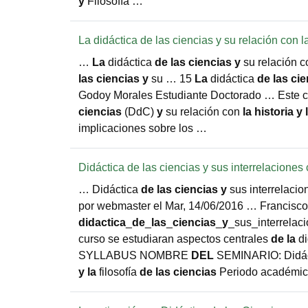
y
Filosofía …
La didáctica de las ciencias y su relación con la 
…
La
didáctica
de
las
ciencias
y
su relación 
las
ciencias
y
su … 15
La
didáctica
de
las
cie
Godoy Morales Estudiante Doctorado … Este ca
ciencias
(DdC)
y
su relación con
la
historia
y
implicaciones sobre los …
Didáctica de las ciencias y sus interrelaciones c
… Didáctica
de
las
ciencias
y
sus interrelaci
por webmaster el Mar, 14/06/2016 … Francisc
didactica
_
de
_
las
_
ciencias
_
y
_sus_interrelac
curso se estudiaran aspectos centrales
de
la
di
SYLLABUS NOMBRE
DEL
SEMINARIO: Didá
y
la
filosofía
de
las
ciencias
Periodo académic