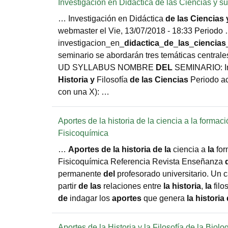
Investigación en Didáctica de las Ciencias y su
… Investigación en Didáctica
de
las
Ciencias
webmaster el Vie, 13/07/2018 - 18:33 Periodo
investigacion_en_
didactica
_
de
_
las
_
ciencias
seminario se abordarán tres temáticas centrale
UD SYLLABUS NOMBRE
DEL
SEMINARIO: In
Historia
y
Filosofía
de
las
Ciencias
Periodo a
con una X): …
Aportes de la historia de la ciencia a la forma
Fisicoquímica
…
Aportes
de
la
historia
de
la
ciencia a
la
for
Fisicoquímica Referencia Revista Enseñanza
permanente
del
profesorado universitario. Un
partir
de
las
relaciones entre
la
historia
,
la
filo
de
indagar los
aportes
que genera
la
historia
Aportes de la Historia y la Filosofía de la Biol