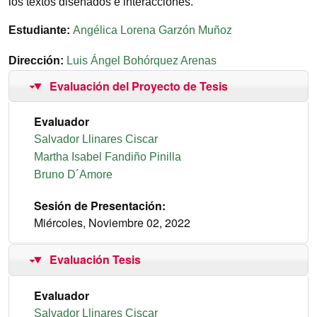
los textos diseñados e interacciones.
Estudiante
Angélica Lorena Garzón Muñoz
Dirección
Luis Ángel Bohórquez Arenas
Evaluación del Proyecto de Tesis
Proyecto de Tesis
Evaluador
Salvador Llinares Ciscar
Martha Isabel Fandiño Pinilla
Bruno D´Amore
Sesión de Presentación
Miércoles, Noviembre 02, 2022
Evaluación Tesis
Tesis
Evaluador
Salvador Llinares Ciscar