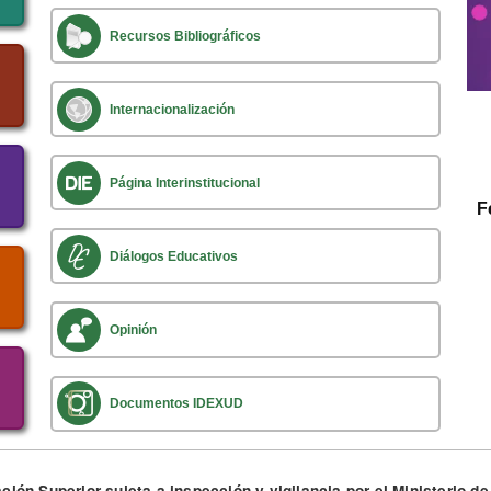
Recursos Bibliográficos
Internacionalización
Página Interinstitucional
F
Diálogos Educativos
Opinión
Documentos IDEXUD
ción Superior sujeta a inspección y vigilancia por el Ministerio 