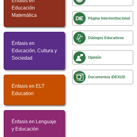
Énfasis en
Educación
Matemática
Página Interinstitucional
Diálogos Educativos
Énfasis en
Educación, Cultura y
Sociedad
Opinión
Documentos IDEXUD
Énfasis en ELT
Education
Énfasis en Lenguaje
y Educación